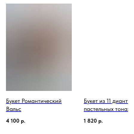
Букет Романтический
Букет из 11 диантус
Вальс
пастельных тонах
4 100
р.
1 820
р.