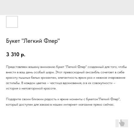
Букет "Легкий Флер"
3 310
р.
Представляем вашему вниманию букет "Легкий Флер" созданный для того, чтобы
внести в ваш день особый шарм. Этот превосходный ансамбль сочетает в себе
красоту пышных белых хризантем, элегантность ярких роз и нежное очарование
астильбы. В каждом цветке – частица вдохновения, а в их совокупности –
история о неповторимой красоте.
Подарите своим близким радость и яркие моменты с букетом"Легкий Флер",
который доступен для заказа в нашем интернет-магазине прямо сейчас.