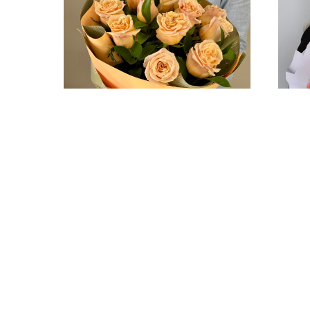
Букет «Персиковая классика»
Буке
4 160
р.
7 180