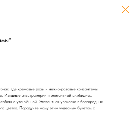
амы"
тонах, где кремовые розы и нежно-розовые хризантемы
ты. Изящные альстрамерии и элегантный цимбидиум
особенно утончённой. Элегантная упаковка в благородных
ого цветка. Порадуйте маму этим чудесным букетом с