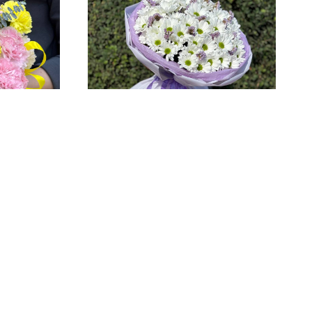
ный
Букет "Воздушный вальс"
3 750
р.