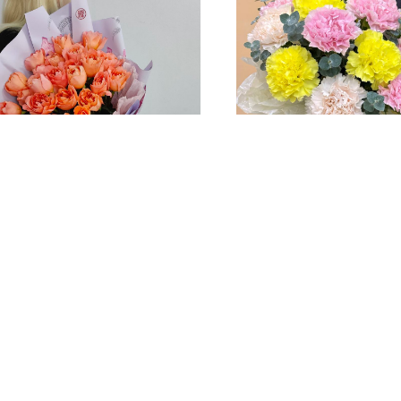
т "Танец Стрекозы"
Композиция "Лимон
зефир"
р.
3 590
р.