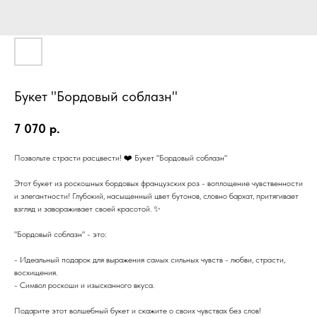
Букет "Бордовый соблазн"
7 070
р.
Позвольте страсти расцвести! ❤️ Букет "Бордовый соблазн"
Этот букет из роскошных бордовых французских роз - воплощение чувственности
и элегантности! Глубокий, насыщенный цвет бутонов, словно бархат, притягивает
взгляд и завораживает своей красотой. ✨
"Бордовый соблазн" - это:
- Идеальный подарок для выражения самых сильных чувств - любви, страсти,
восхищения.
- Символ роскоши и изысканного вкуса.
Подарите этот волшебный букет и скажите о своих чувствах без слов!