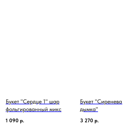
Букет "Сердце 1" шар
Букет "Сиреневая
фольгированный микс
дымка"
1 090
р.
3 270
р.