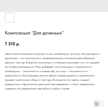
Композиция "Для доченьки"
7 510
р.
Цветочная композиция в корзине из роз, цимбидиума, эустомы, альстромерии и
хризантем – это изысканное и привлекательное сочетание разнообразных
цветов и текстур. В данной композиции используется розовый тон, что придает
ей особую уникальность. Розы добавляют нотки роскоши и элегантности,
цимбидиумы – экзотичности и изящества, эустомы – изысканности и
грациозности. Альстромерии вносят яркие и живые акценты, а хризантемы
придают композиции объем и текстуру. Все вместе эти цветы создают
прекрасное и гармоничное цветочное произведение и станут прекрасным
подарком или украшением для любого особого случая.