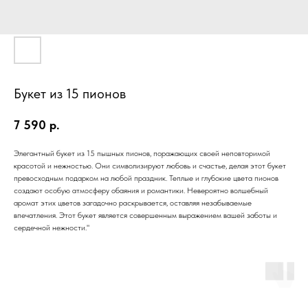
Букет из 15 пионов
7 590
р.
Элегантный букет из 15 пышных пионов, поражающих своей неповторимой
красотой и нежностью. Они символизируют любовь и счастье, делая этот букет
превосходным подарком на любой праздник. Теплые и глубокие цвета пионов
создают особую атмосферу обаяния и романтики. Невероятно волшебный
аромат этих цветов загадочно раскрывается, оставляя незабываемые
впечатления. Этот букет является совершенным выражением вашей заботы и
сердечной нежности."