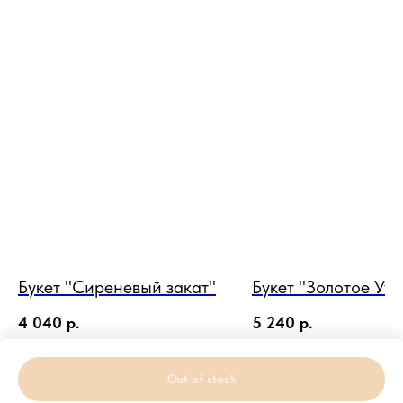
Букет "Сиреневый закат"
Букет "Золотое Утр
4 040
р.
5 240
р.
Out of stock