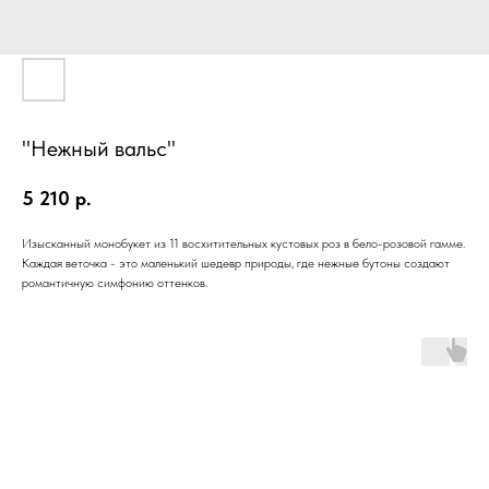
"Нежный вальс"
5 210
р.
Изысканный монобукет из 11 восхитительных кустовых роз в бело-розовой гамме.
Каждая веточка - это маленький шедевр природы, где нежные бутоны создают
романтичную симфонию оттенков.