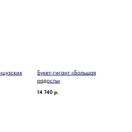
нцузских
Букет-гигант «Большая
радость»
14 740
р.