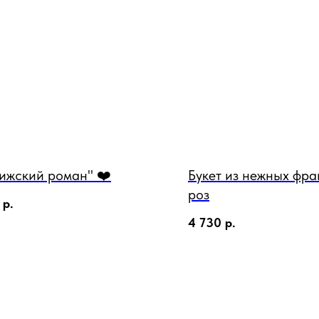
ижский роман" ❤️
Букет из нежных фра
роз
р.
4 730
р.