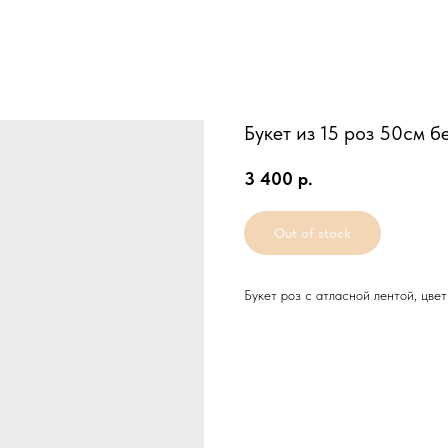
Букет из 15 роз 50см б
3 400
р.
Out of stock
Букет роз с атласной лентой, цве