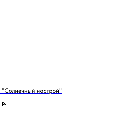
т "Солнечный настрой"
0
р.