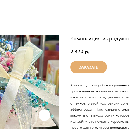
Композиция из радужн
2 470
р.
ЗАКАЗАТЬ
Композиция в коробке из радужно
произведение, наполненное яркими
известна своими воздушными и ле
оттенков. В этой композиции соч
эффект радуги. Композиция стано
яркому и стильному банту, которо
и дизайну, этот букет в коробке 
просто для того, чтобы порадовать