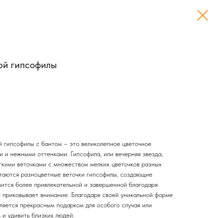
ой гипсофилы
й гипсофилы с бантом – это великолепное цветочное
 и нежными оттенками. Гипсофила, или вечерняя звезда,
гкими веточками с множеством мелких цветочков разных
етаются разноцветные веточки гипсофилы, создающие
вится более привлекательной и завершенной благодаря
е приковывает внимание. Благодаря своей уникальной форме
является прекрасным подарком для особого случая или
 и удивить близких людей.