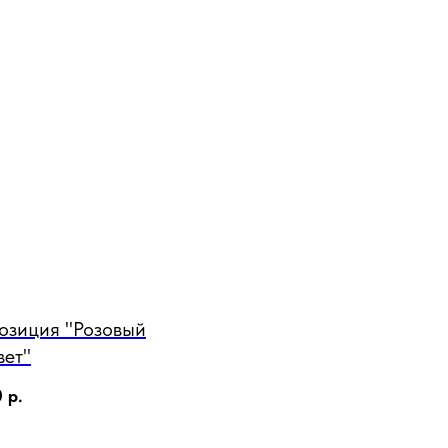
озиция "Розовый
вет"
0
р.