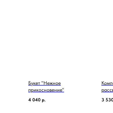
Букет "Нежное
Комп
прикосновение"
расс
4 040
р.
3 53