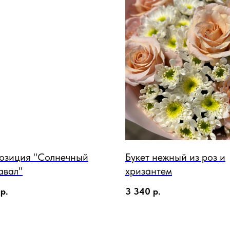
озиция "Солнечный
Букет нежный из роз и
авал"
хризантем
р.
3 340
р.