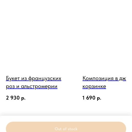
Букет из французских
Композиция в джут
роз и альстромерии
корзинке
2 930
р.
1 690
р.
Out of stock
Tilda
Made on