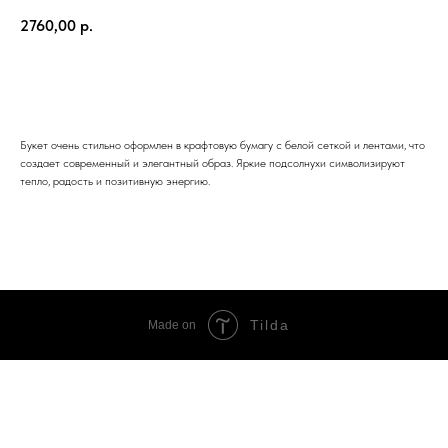
2760,00
р.
ЗАКАЗАТЬ
Букет очень стильно оформлен в крафтовую бумагу с белой сеткой и лентами, что
создает современный и элегантный образ. Яркие подсолнухи символизируют
тепло, радость и позитивную энергию.
Tilda
Made on