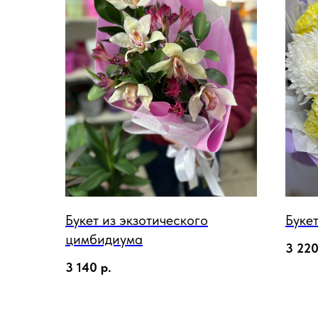
Букет из экзотического
Буке
цимбидиума
3 22
3 140
р.