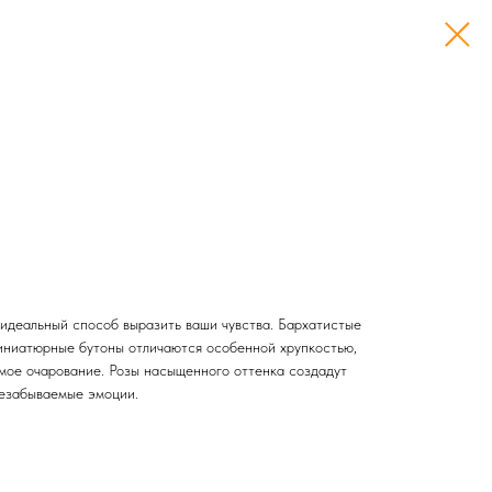
 идеальный способ выразить ваши чувства. Бархатистые
иниатюрные бутоны отличаются особенной хрупкостью,
мое очарование. Розы насыщенного оттенка создадут
незабываемые эмоции.