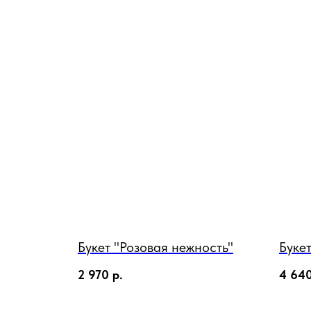
Букет "Розовая нежность"
Буке
2 970
р.
4 64