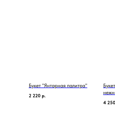
Букет "Янтарная палитра"
Буке
нежн
2 220
р.
4 25