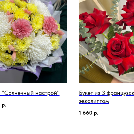
т "Солнечный настрой"
Букет из 3 французск
эвкалиптом
0
р.
1 660
р.