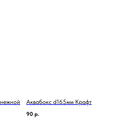
в нежной
Аквабокс d165мм Крафт
90
р.