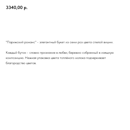
3340,00
р.
ЗАКАЗАТЬ
"Парижский романс" - элегантный букет из семи роз цвета спелой вишни.
Каждый бутон - словно признание в любви, бережно собранный в изящную
композицию. Нежная упаковка цвета топлёного молока подчеркивает
благородство цветов.