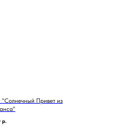
т "Солнечный Привет из
анса"
0
р.