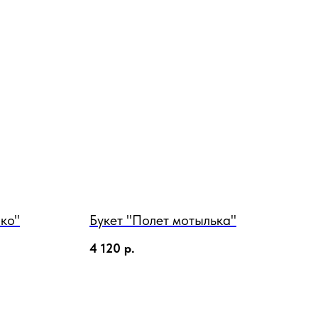
ко"
Букет "Полет мотылька"
4 120
р.