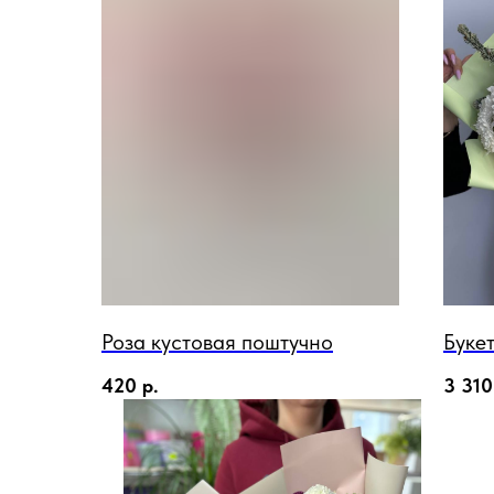
Роза кустовая поштучно
Буке
420
р.
3 310