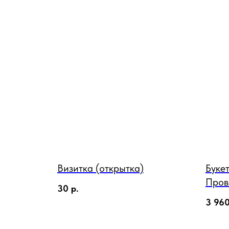
Визитка (открытка)
Буке
Пров
30
р.
3 96