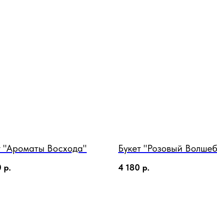
т "Ароматы Восхода"
Букет "Розовый Волше
0
р.
4 180
р.