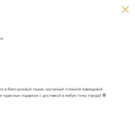
т"
оз в бело-розовой гамме, окутанный стильной лавандовой
м чудесным подарком с доставкой в любую точку города! 🌸