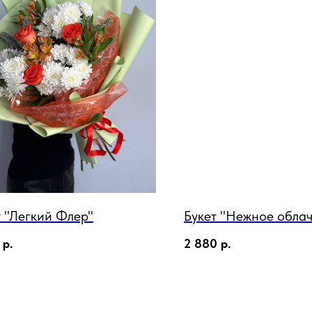
т "Легкий Флер"
Букет "Нежное облач
р.
2 880
р.