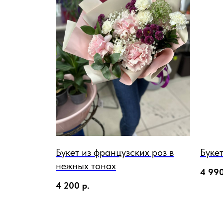
Букет из французских роз в
Буке
нежных тонах
4 99
4 200
р.