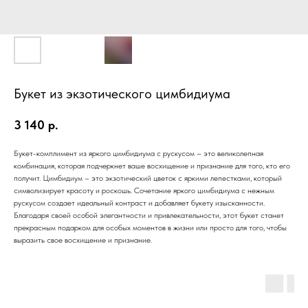
Букет из экзотического цимбидиума
3 140
р.
Букет-комплимент из яркого цимбидиума с рускусом – это великолепная
комбинация, которая подчеркнет ваше восхищение и признание для того, кто его
получит. Цимбидиум – это экзотический цветок с яркими лепестками, который
символизирует красоту и роскошь. Сочетание яркого цимбидиума с нежным
рускусом создает идеальный контраст и добавляет букету изысканности.
Благодаря своей особой элегантности и привлекательности, этот букет станет
прекрасным подарком для особых моментов в жизни или просто для того, чтобы
выразить свое восхищение и признание.